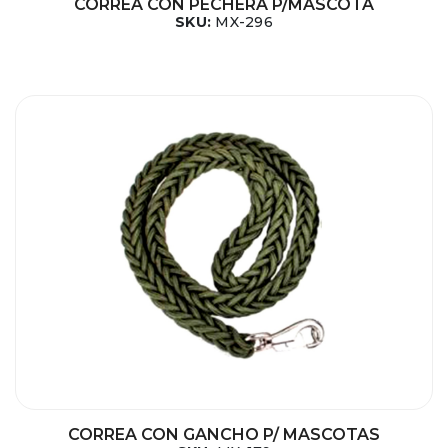
CORREA CON PECHERA P/MASCOTA
SKU:
MX-296
CORREA CON GANCHO P/ MASCOTAS