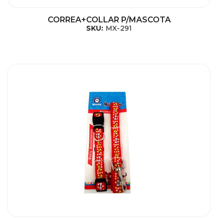
CORREA+COLLAR P/MASCOTA
SKU:
MX-291