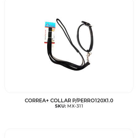
CORREA+ COLLAR P/PERRO120X1.0
SKU:
MX-311