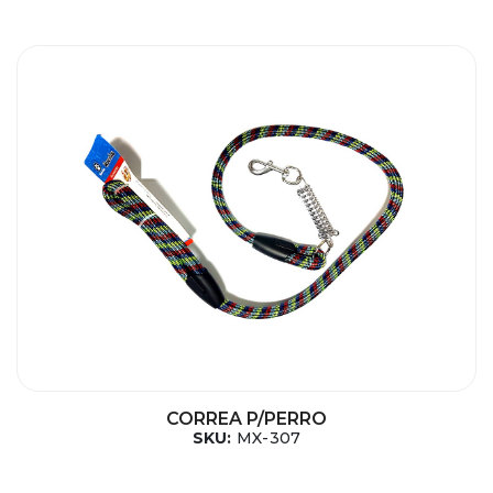
CORREA P/PERRO
SKU:
MX-307