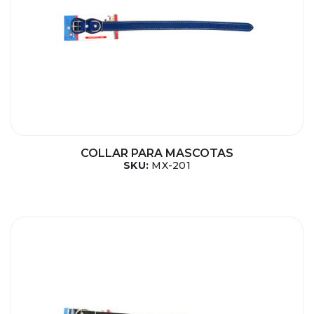
COLLAR PARA MASCOTAS
SKU:
MX-201