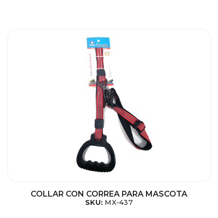
COLLAR CON CORREA PARA MASCOTA
SKU:
MX-437