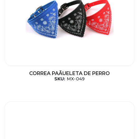
CORREA PAÃUELETA DE PERRO
SKU:
MX-049