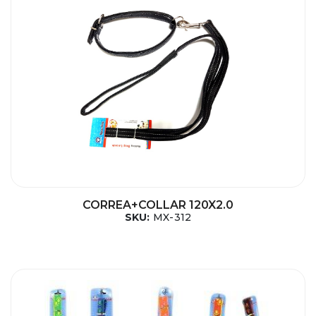
CORREA+COLLAR 120X2.0
SKU:
MX-312