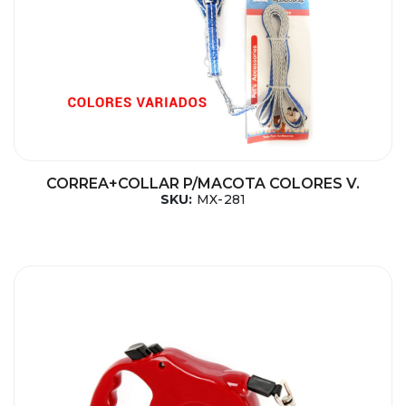
CORREA+COLLAR P/MACOTA COLORES V.
SKU:
MX-281