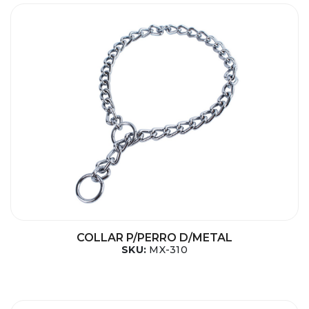
COLLAR P/PERRO D/METAL
SKU:
MX-310