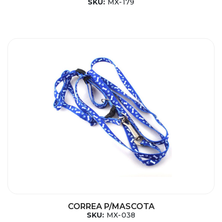
SKU:
MX-179
CORREA P/MASCOTA
SKU:
MX-038