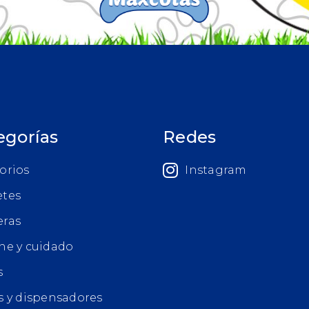
egorías
Redes
orios
Instagram
etes
eras
ne y cuidado
s
s y dispensadores