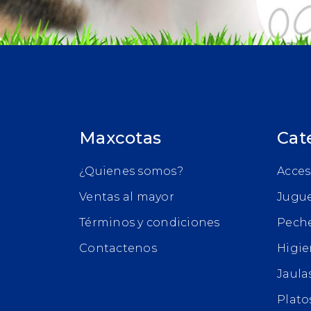
Maxcotas
Cat
¿Quienes somos?
Acces
Ventas al mayor
Jugu
Términos y condiciones
Pech
Contactenos
Higie
Jaula
Plato