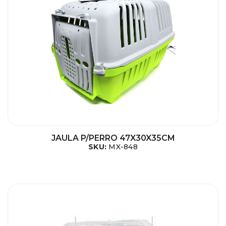
JAULA P/PERRO 47X30X35CM
SKU:
MX-848