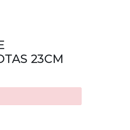
E
OTAS 23CM