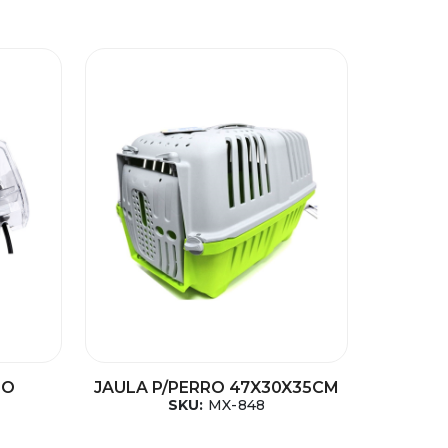
IO
JAULA P/PERRO 47X30X35CM
SKU:
MX-848