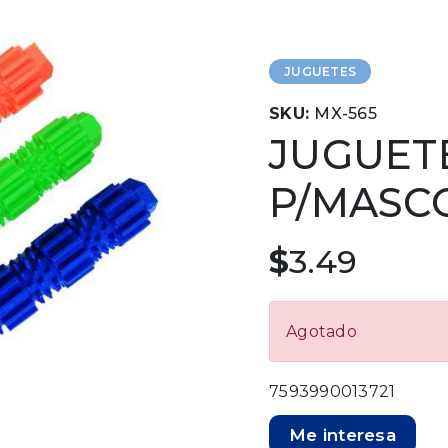
JUGUETES
SKU:
MX-565
JUGUET
P/MASC
$
3.49
Agotado
7593990013721
Me interesa