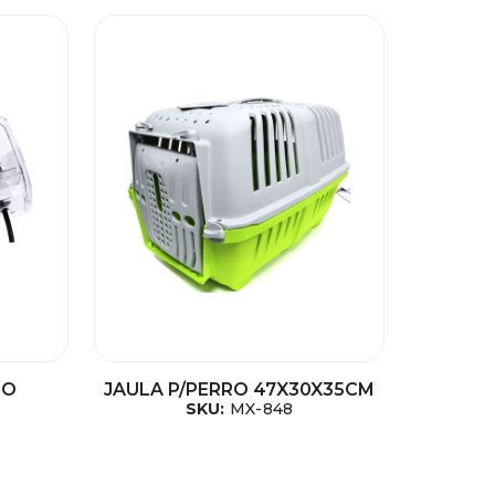
IO
JAULA P/PERRO 47X30X35CM
SKU:
MX-848