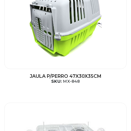
JAULA P/PERRO 47X30X35CM
SKU:
MX-848