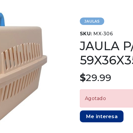
JAULAS
SKU:
MX-306
JAULA 
59X36X
$
29.99
Agotado
Me interesa