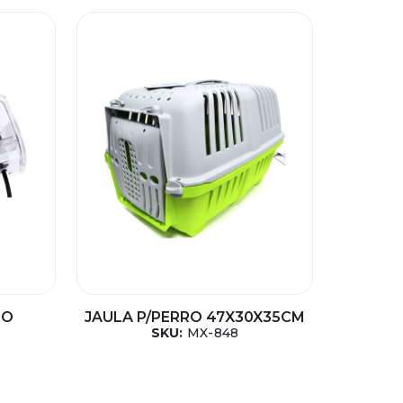
IO
JAULA P/PERRO 47X30X35CM
SKU:
MX-848