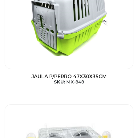
JAULA P/PERRO 47X30X35CM
SKU:
MX-848