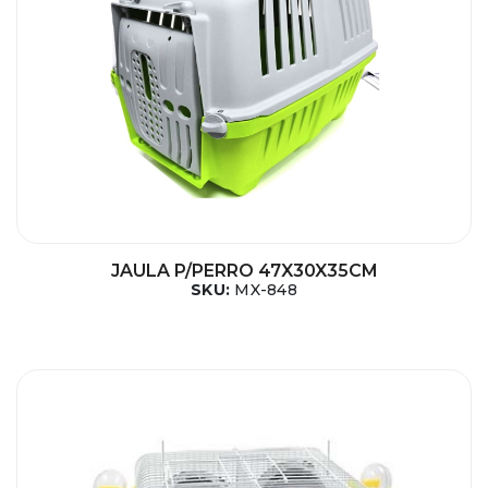
JAULA P/PERRO 47X30X35CM
SKU:
MX-848