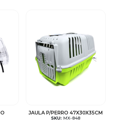
IO
JAULA P/PERRO 47X30X35CM
SKU:
MX-848