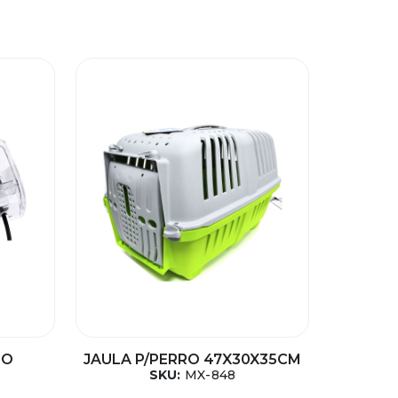
IO
JAULA P/PERRO 47X30X35CM
SKU:
MX-848