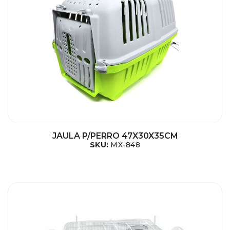
JAULA P/PERRO 47X30X35CM
SKU:
MX-848