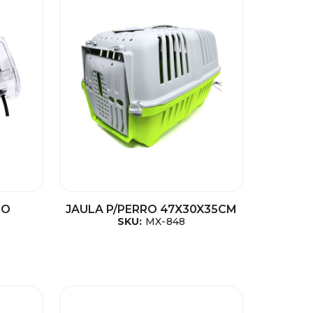
IO
JAULA P/PERRO 47X30X35CM
SKU:
MX-848